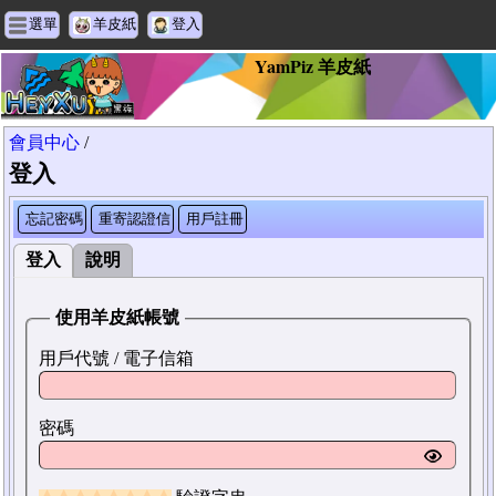
選單
羊皮紙
登入
YamPiz 羊皮紙
會員中心
/
登入
忘記密碼
重寄認證信
用戶註冊
登入
說明
使用羊皮紙帳號
用戶代號 / 電子信箱
密碼