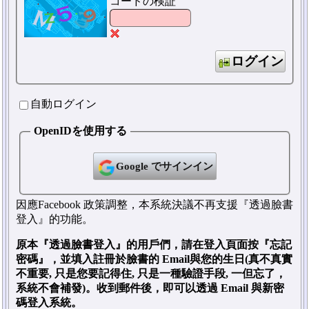
コードの検証
ログイン
自動ログイン
OpenIDを使用する
Google でサインイン
因應Facebook 政策調整，本系統決議不再支援『透過臉書
登入』的功能。
原本『透過臉書登入』的用戶們，請在登入頁面按『忘記
密碼』，並填入註冊於臉書的 Email與您的生日(真不真實
不重要, 只是您要記得住, 只是一種驗證手段, 一但忘了，
系統不會補發)。收到郵件後，即可以透過 Email 與新密
碼登入系統。