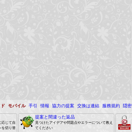
イド
モバイル
手引
情報
協力の提案
交換は連結
服務規約
隠密
提案と間違った返品
に応じて自
見つけたアイデアや問題点やエラーについて教え
ンを切り替
てください