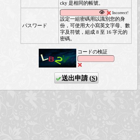
cky 是相同的帳號。
Incorrect!
設定一組密碼用以識別您的身
パスワード
份，可使用大小寫英文字母、數
字及符號，組成 8 至 16 字元的
密碼。
コードの検証
送出申請 (
S
)