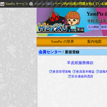
YamPiz サービス
[
掲示
]
ページ内の任意の問題を抱えている場合は
23:07:01
YamPiz
それでは羊
入口網路
搜尋
YamPiz の世界
案内地図
会員センター
/
新規登録
羊皮紙服務條款
會員管理策略
會員基本權益
虛擬
安全連線與憑證