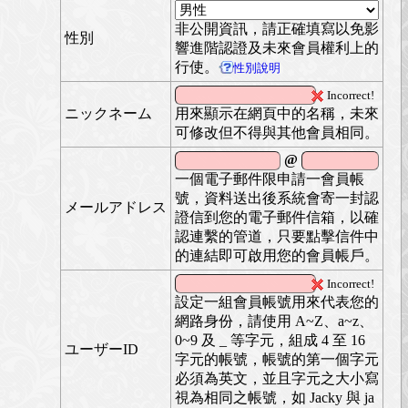
非公開資訊，請正確填寫以免影
性別
響進階認證及未來會員權利上的
行使。
性別說明
Incorrect!
ニックネーム
用來顯示在網頁中的名稱，未來
可修改但不得與其他會員相同。
@
一個電子郵件限申請一會員帳
號，資料送出後系統會寄一封認
メールアドレス
證信到您的電子郵件信箱，以確
認連繫的管道，只要點擊信件中
的連結即可啟用您的會員帳戶。
Incorrect!
設定一組會員帳號用來代表您的
網路身份，請使用 A~Z、a~z、
0~9 及 _ 等字元，組成 4 至 16
ユーザーID
字元的帳號，帳號的第一個字元
必須為英文，並且字元之大小寫
視為相同之帳號，如 Jacky 與 ja