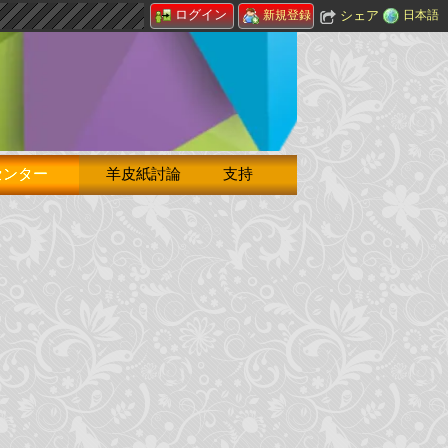
ログイン
シェア
日本語
新規登録
センター
羊皮紙討論
支持