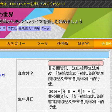
、Ctrl + F5 キーを押してみてください！
 の世界
皮紙からモバイルライフを楽しむ始めましょう
引擎
羊皮紙
原黑族入口網站
Yampiz
カテゴリー
ツール
任務殿
研究室
会員
letters :
0
/20
非公開資訊，送出後即無法修
真實姓名
改，請確認填寫正確以免影響進
角色
階認證及未來會員權利上的行
使。
年
月
日
非公開資訊，請正確填寫以免影
生年月日
響進階認證及未來會員權利上的
行使。