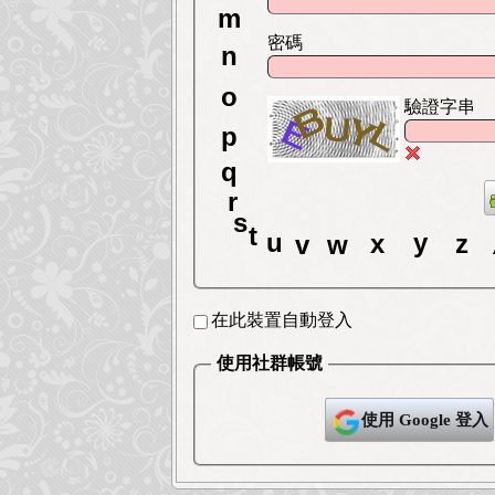
m
密碼
n
驗證字串
o
p
q
r
s
t
x
y
w
z
u
v
在此裝置自動登入
使用社群帳號
使用 Google 登入