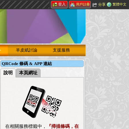
登入
分享
繁體中文
用戶註冊
心
羊皮紙討論
支援服務
QRCode 條碼 & APP 連結
說明
本頁網址
在相關服務標籤中，
『掃描條碼，在