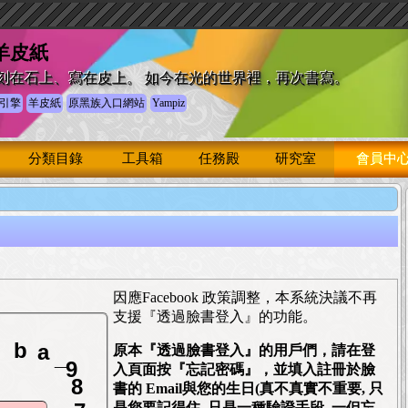
 羊皮紙
刻在石上、寫在皮上。 如今在光的世界裡，再次書寫。
引擎
羊皮紙
原黑族入口網站
Yampiz
分類目錄
工具箱
任務殿
研究室
會員中
因應Facebook 政策調整，本系統決議不再
支援『透過臉書登入』的功能。
b
a
_
原本『透過臉書登入』的用戶們，請在登
9
入頁面按『忘記密碼』，並填入註冊於臉
8
書的 Email與您的生日(真不真實不重要, 只
7
是您要記得住, 只是一種驗證手段, 一但忘