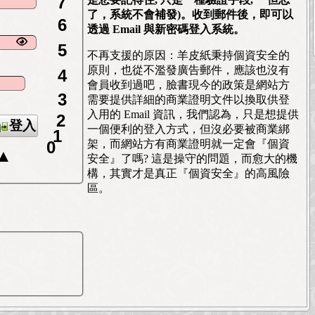
6
了，系統不會補發)。收到郵件後，即可以
透過 Email 與新密碼登入系統。
5
不再支援的原因：羊皮紙秉持個資安全的
4
原則，也從不濫發廣告郵件，應該也沒有
會員收到過吧，臉書現今的政策是網站方
3
需要提供詳細的商業證明文件以換取供登
2
入用的 Email 資訊，我們認為，只是想提供
登入
1
一個便利的登入方式，但沒必要被商業綁
0
架，而網站方有商業證明就一定會『個資
▲
安全』了嗎? 這是操守的問題，而愈大的機
構，其實才是真正『個資安全』的高風險
區。