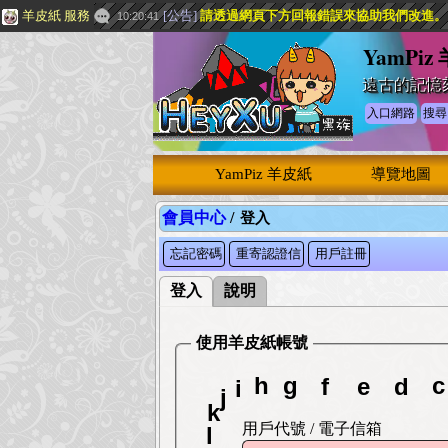
羊皮紙 服務
[
公告
]
請透過網頁下方
回報錯誤
來協助我們改進。
10:20:41
YamPiz
遠古的記憶
入口網路
搜尋
YamPiz 羊皮紙
導覽地圖
會員中心
/
登入
忘記密碼
重寄認證信
用戶註冊
登入
說明
使用羊皮紙帳號
g
f
c
h
e
d
i
j
k
用戶代號 / 電子信箱
l