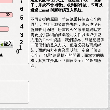
6
了，系統不會補發)。收到郵件後，即可以
透過 Email 與新密碼登入系統。
5
不再支援的原因：羊皮紙秉持個資安全的
4
原則，也從不濫發廣告郵件，應該也沒有
3
會員收到過吧，臉書現今的政策是網站方
需要提供詳細的商業證明文件以換取供登
2
入用的 Email 資訊，我們認為，只是想提供
登入
1
一個便利的登入方式，但沒必要被商業綁
0
架，而網站方有商業證明就一定會『個資
▲
安全』了嗎? 這是操守的問題，而愈大的機
構，其實才是真正『個資安全』的高風險
區。