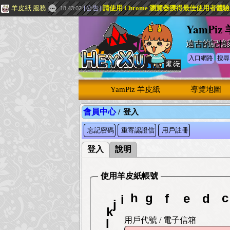
羊皮紙 服務
[
公告
]
請使用 Chrome 瀏覽器獲得最佳使用者體
18:43:02
YamPiz
遠古的記憶
入口網路
搜尋
YamPiz 羊皮紙
導覽地圖
會員中心
/
登入
忘記密碼
重寄認證信
用戶註冊
登入
說明
使用羊皮紙帳號
g
f
c
e
h
d
i
j
k
用戶代號 / 電子信箱