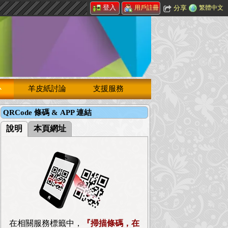
登入
分享
繁體中文
用戶註冊
心
羊皮紙討論
支援服務
QRCode 條碼 & APP 連結
說明
本頁網址
在相關服務標籤中，
『掃描條碼，在