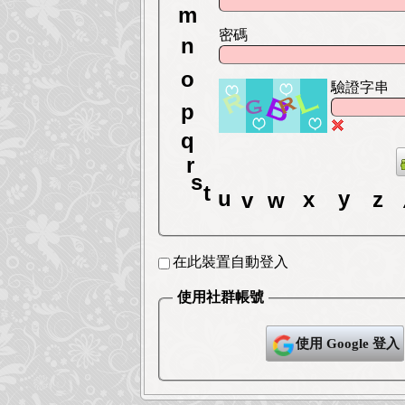
l
m
密碼
n
驗證字串
o
p
q
r
s
t
x
y
w
z
u
v
在此裝置自動登入
使用社群帳號
使用 Google 登入