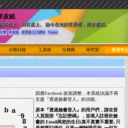
驗。
 羊皮紙
刻在石上、寫在皮上。 如今在光的世界裡，再次書寫。
引擎
羊皮紙
原黑族入口網站
Yampiz
分類目錄
工具箱
任務殿
研究室
會員中
因應Facebook 政策調整，本系統決議不再
支援『透過臉書登入』的功能。
b
a
_
原本『透過臉書登入』的用戶們，請在登
9
入頁面按『忘記密碼』，並填入註冊於臉
8
書的 Email與您的生日(真不真實不重要, 只
7
是您要記得住, 只是一種驗證手段, 一但忘