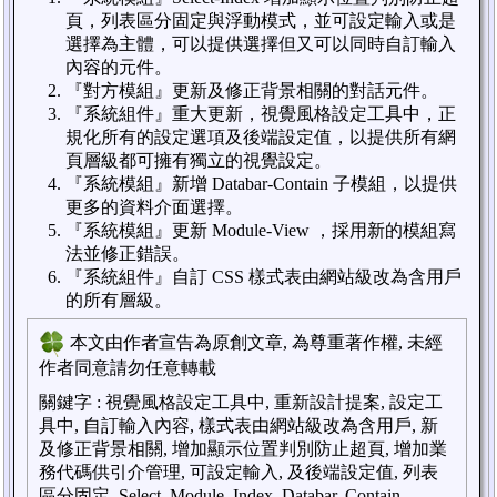
頁，列表區分固定與浮動模式，並可設定輸入或是
選擇為主體，可以提供選擇但又可以同時自訂輸入
內容的元件。
『對方模組』更新及修正背景相關的對話元件。
『系統組件』重大更新，視覺風格設定工具中，正
規化所有的設定選項及後端設定值，以提供所有網
頁層級都可擁有獨立的視覺設定。
『系統模組』新增 Databar-Contain 子模組，以提供
更多的資料介面選擇。
『系統模組』更新 Module-View ，採用新的模組寫
法並修正錯誤。
『系統組件』自訂 CSS 樣式表由網站級改為含用戶
的所有層級。
本文由作者宣告為原創文章, 為尊重著作權, 未經
作者同意請勿任意轉載
關鍵字
:
視覺風格設定工具中, 重新設計提案, 設定工
具中, 自訂輸入內容, 樣式表由網站級改為含用戶, 新
及修正背景相關, 增加顯示位置判別防止超頁, 增加業
務代碼供引介管理, 可設定輸入, 及後端設定值, 列表
區分固定, Select, Module, Index, Databar, Contain